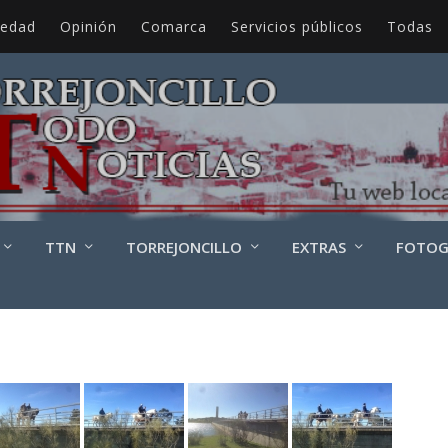
iedad
Opinión
Comarca
Servicios públicos
Todas
TTN
TORREJONCILLO
EXTRAS
FOTOG
ESPUELA