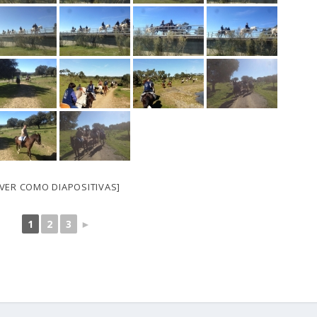
[VER COMO DIAPOSITIVAS]
1
2
3
►