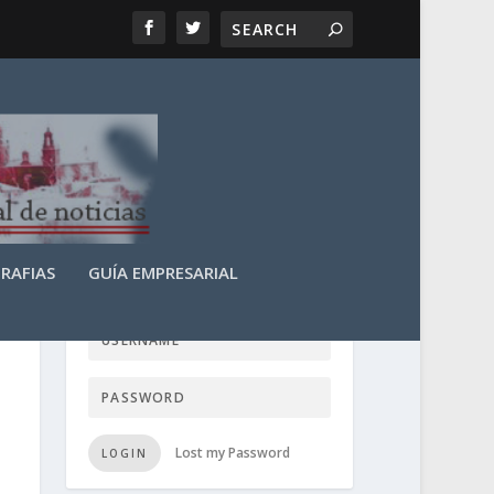
RAFIAS
GUÍA EMPRESARIAL
LOGIN USER TTN
Lost my Password
LOGIN