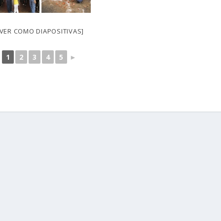
[VER COMO DIAPOSITIVAS]
1
2
3
4
5
►