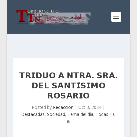
𝗧𝗥𝗜𝗗𝗨𝗢 𝗔 𝗡𝗧𝗥𝗔. 𝗦𝗥𝗔.
𝗗𝗘𝗟 𝗦𝗔𝗡𝗧𝗜́𝗦𝗜𝗠𝗢
𝗥𝗢𝗦𝗔𝗥𝗜𝗢
Posted by
Redacción
|
Oct 3, 2024
|
Destacadas
,
Sociedad
,
Tema del día
,
Todas
|
0