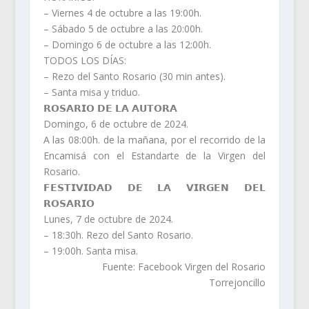
– Viernes 4 de octubre a las 19:00h.
– Sábado 5 de octubre a las 20:00h.
– Domingo 6 de octubre a las 12:00h.
TODOS LOS DÍAS:
– Rezo del Santo Rosario (30 min antes).
– Santa misa y triduo.
𝗥𝗢𝗦𝗔𝗥𝗜𝗢 𝗗𝗘 𝗟𝗔 𝗔𝗨𝗧𝗢𝗥𝗔
Domingo, 6 de octubre de 2024.
A las 08:00h. de la mañana, por el recorrido de la
Encamisá con el Estandarte de la Virgen del
Rosario.
𝗙𝗘𝗦𝗧𝗜𝗩𝗜𝗗𝗔𝗗 𝗗𝗘 𝗟𝗔 𝗩𝗜𝗥𝗚𝗘𝗡 𝗗𝗘𝗟
𝗥𝗢𝗦𝗔𝗥𝗜𝗢
Lunes, 7 de octubre de 2024.
– 18:30h. Rezo del Santo Rosario.
– 19:00h. Santa misa.
Fuente: Facebook Virgen del Rosario
Torrejoncillo