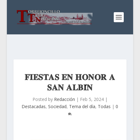
𝐅𝐈𝐄𝐒𝐓𝐀𝐒 𝐄𝐍 𝐇𝐎𝐍𝐎𝐑 𝐀
𝐒𝐀𝐍 𝐀𝐋𝐁𝐈́𝐍
Posted by
Redacción
|
Feb 5, 2024
|
Destacadas
,
Sociedad
,
Tema del día
,
Todas
|
0