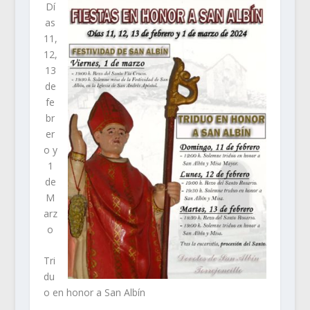
Dí
as
11,
12,
13
de
fe
br
er
o y
1
de
M
arz
o
Tri
du
o en honor a San Albín