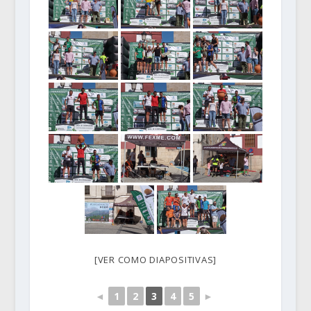
[VER COMO DIAPOSITIVAS]
◄
1
2
3
4
5
►