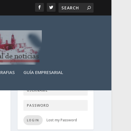
RAFIAS
GUÍA EMPRESARIAL
LOGIN USER TTN
Lost my Password
LOGIN