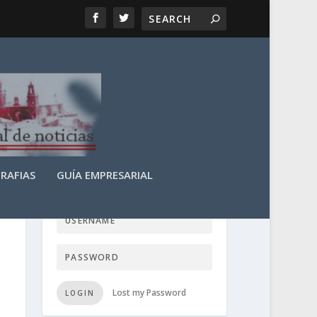
RAFIAS
GUÍA EMPRESARIAL
LOGIN USER TTN
Lost my Password
LOGIN