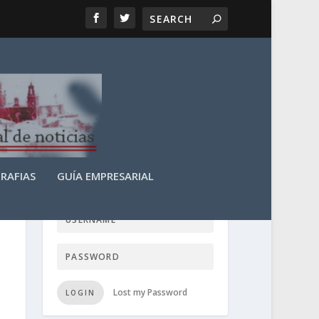
RAFIAS
GUÍA EMPRESARIAL
LOGIN USER TTN
Lost my Password
LOGIN