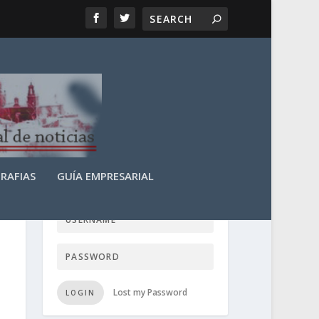
RAFIAS
GUÍA EMPRESARIAL
LOGIN USER TTN
Lost my Password
LOGIN