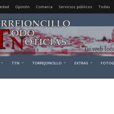
iedad
Opinión
Comarca
Servicios públicos
Todas
3197636_1205317693_N
TTN
TORREJONCILLO
EXTRAS
FOTOG