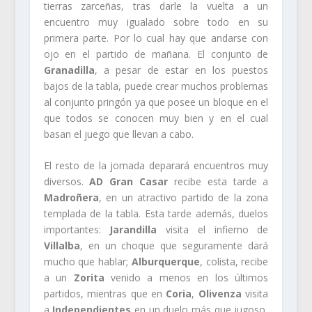
tierras zarceñas, tras darle la vuelta a un
encuentro muy igualado sobre todo en su
primera parte. Por lo cual hay que andarse con
ojo en el partido de mañana. El conjunto de
Granadilla
, a pesar de estar en los puestos
bajos de la tabla, puede crear muchos problemas
al conjunto pringón ya que posee un bloque en el
que todos se conocen muy bien y en el cual
basan el juego que llevan a cabo.
El resto de la jornada deparará encuentros muy
diversos.
AD Gran Casar
recibe esta tarde a
Madroñera
, en un atractivo partido de la zona
templada de la tabla. Esta tarde además, duelos
importantes:
Jarandilla
visita el infierno de
Villalba
, en un choque que seguramente dará
mucho que hablar;
Alburquerque
, colista, recibe
a un
Zorita
venido a menos en los últimos
partidos, mientras que en
Coria
,
Olivenza
visita
a
Independientes
en un duelo más que jugoso,