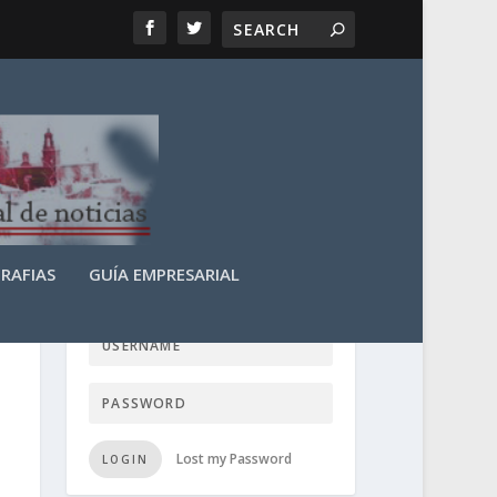
RAFIAS
GUÍA EMPRESARIAL
LOGIN USER TTN
Lost my Password
LOGIN