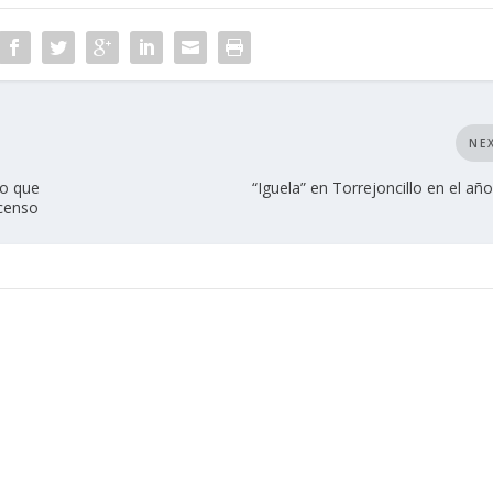
NE
lo que
“Iguela” en Torrejoncillo en el añ
scenso