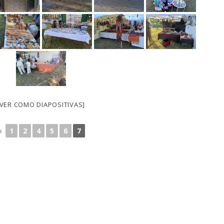
[VER COMO DIAPOSITIVAS]
◄
1
2
4
5
6
7