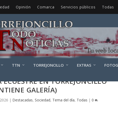
iedad
Opinión
Comarca
Servicios públicos
Todas
TTN
TORREJONCILLO
EXTRAS
FOTOG
IA ECUESTRE EN TORREJONCILLO
NTIENE GALERÍA)
 2026
|
Destacadas
,
Sociedad
,
Tema del día
,
Todas
|
0