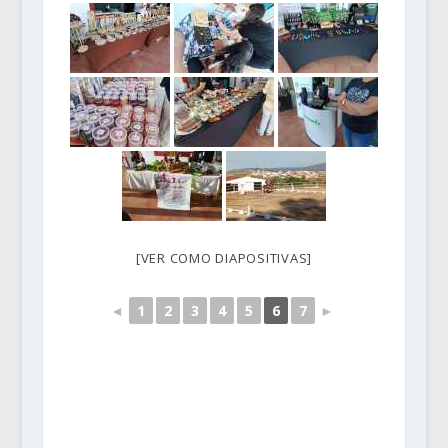
[VER COMO DIAPOSITIVAS]
◄
1
2
3
4
5
6
7
►