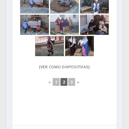
[VER COMO DIAPOSITIVAS]
◄
1
2
3
►