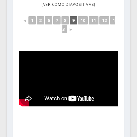
[VER COMO DIAPOSITIVAS]
◄
1
2
6
7
8
9
10
11
12
1
3
►