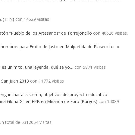
2 (TTN)
con 14529 visitas
atón “Pueblo de los Artesanos” de Torrejoncillo
con 40626 visitas.
 hombros para Emilio de Justo en Malpartida de Plasencia
con
er, es un mito, una leyenda, qué sé yo…
con 5871 visitas
a San Juan 2013
con 11772 visitas
eenganchar al sistema, objetivos del proyecto educativo
llana Gloria Gil en FPB en Miranda de Ebro (Burgos
) con 14089
n total de 6312054 visitas.