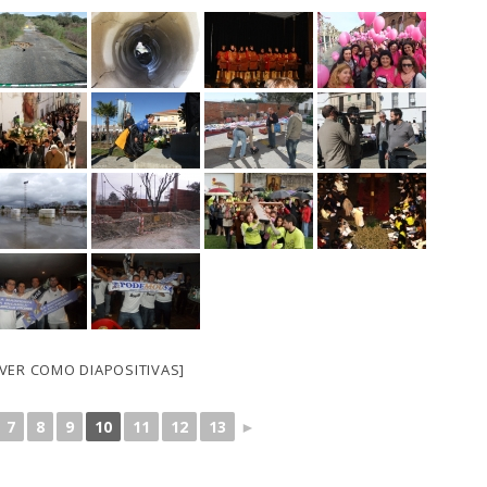
[VER COMO DIAPOSITIVAS]
7
8
9
10
11
12
13
►