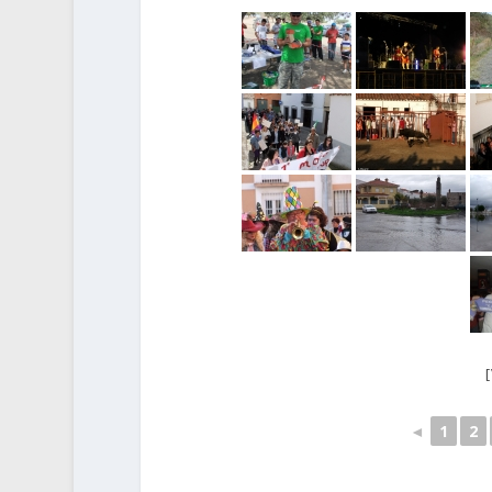
◄
1
2